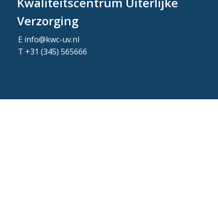
Kwaliteitscentrum Uiterlijke
Verzorging
E
info@kwc-uv.nl
T
+31 (345) 565666